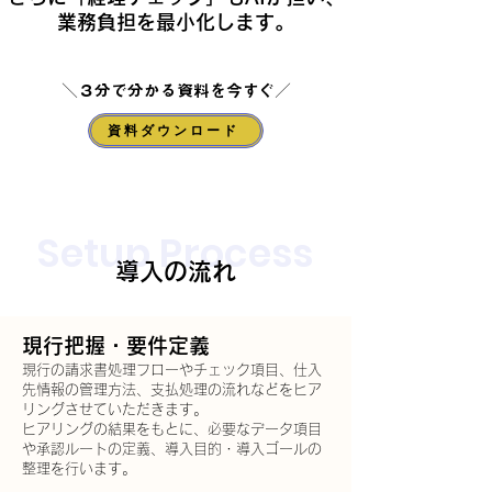
業務負担を最小化します。
​＼
３
分で分かる資料を今すぐ／
資料ダウンロード
Setup Process
導入の流れ
現行把握・要件定義
現行の請求書処理フローやチェック項目、仕入
先情報の管理方法、支払処理の流れなどをヒア
リングさせていただきます。
ヒアリングの結果をもとに、必要なデータ項目
や承認ルートの定義、導入目的・導入ゴールの
整理を行います。