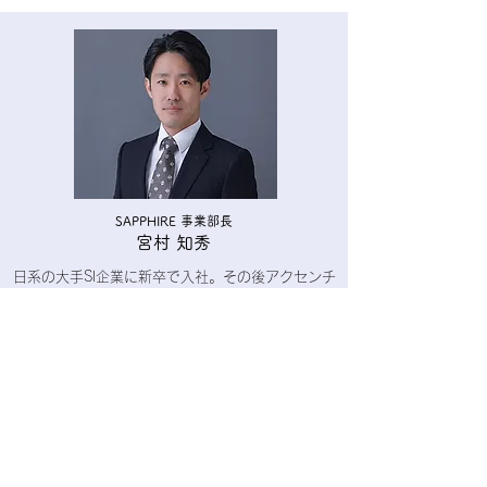
SAPPHIRE 事業部長
宮村 知秀
日系の大手SI企業に新卒で入社。その後アクセンチ
ュアに転じ、通信・ハイテク業界のシステム開
発・導入をリード。テクノロジーコンサルティン
グ事業本部マネージャーとして大規模SI開発を統
括。
2024年にMiletosへ入社し、SAPPHIRE事業部長
として事業戦略を担当。プロジェクトマネジメン
ト経験とAI・SaaSの知見を活かし、経費精算のDX
を推進する