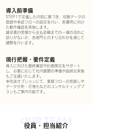
導入前準備
STEP1で定義した内容に基づき、初期データの
登録や承認フローの設定を行い、実運用に向け
た動作確認を実施します。
請求書の受領から支払依頼までの一連の流れに
誤りがないか、各部門とのすり合わせを通じて
調整を行います。
現行把握・要件定義
導入に向けた最終確認や計画策定をサポート
し、必要に応じて社内展開の準備や説明会実施
もご支援いたします。
※別途オプションにて、業務フローの見直しや
データ分析・可視化などのコンサルティングプ
ランもご案内可能です。
OUR TEAM
役員・担当紹介