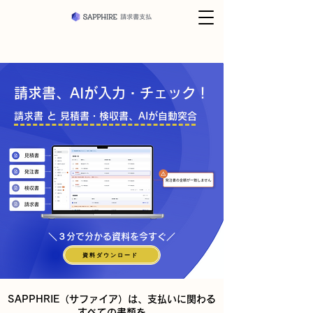
請求書、AIが入力・チェック！
請求書 と 見積書・検収書、AIが自動突合
​＼
３
分で分かる資料を今すぐ／
資料ダウンロード
SAPPHRIE（サファイア）は、支払いに関わる
すべての書類を